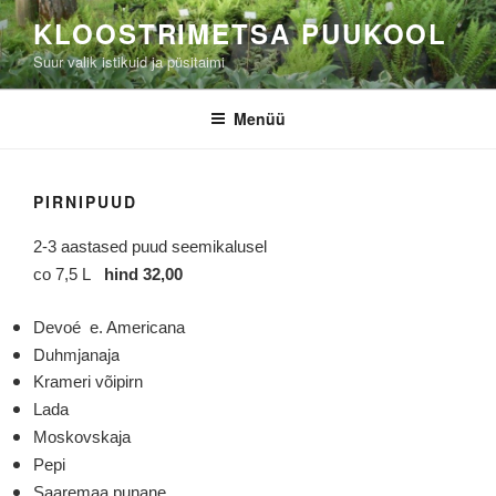
Liigu
KLOOSTRIMETSA PUUKOOL
sisu
Suur valik istikuid ja püsitaimi
juurde
Menüü
PIRNIPUUD
2-3 aastased puud seemikalusel
co 7,5 L
hind 32,00
Devoé e. Americana
Duhmjanaja
Krameri võipirn
Lada
Moskovskaja
Pepi
Saaremaa punane